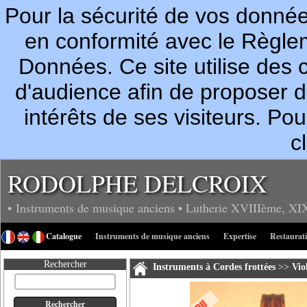
Pour la sécurité de vos donn
en conformité avec le Règle
Données. Ce site utilise des c
d'audience afin de proposer 
intérêts de ses visiteurs. P
c
RODOLPHE DELCROIX
• Instruments de musique anciens
• Lutherie
XVIIIème, XI
Catalogue
Instruments de musique anciens
Expertise
Restaurat
Rechercher
Instruments à Cordes frottées
>>
Vio