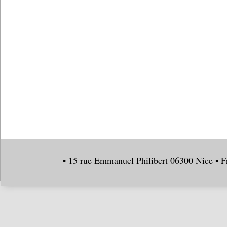
• 15 rue Emmanuel Philibert 06300 Nice • F