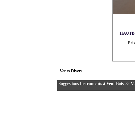
HAUTBO
Pri
Vents Divers
Suggestions
Instruments à Vent Bois
>>
Ve