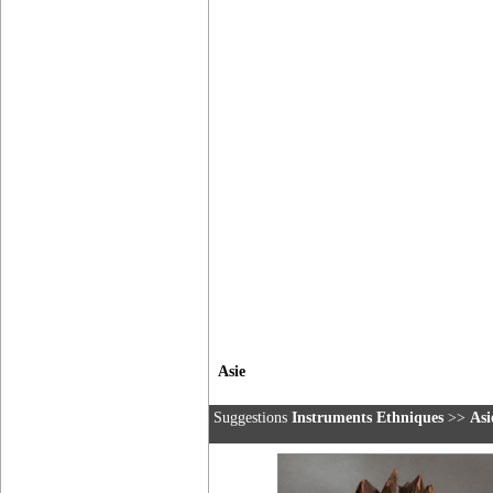
Asie
Suggestions
Instruments Ethniques
>>
Asi