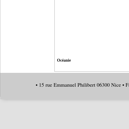
Océanie
• 15 rue Emmanuel Philibert 06300 Nice • F