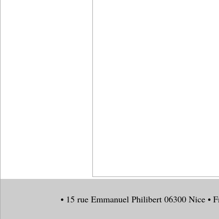
• 15 rue Emmanuel Philibert 06300 Nice • F