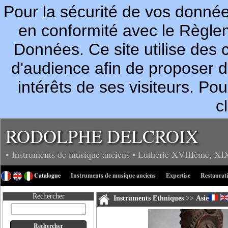
Pour la sécurité de vos donn
en conformité avec le Règle
Données. Ce site utilise des c
d'audience afin de proposer 
intérêts de ses visiteurs. P
c
RODOLPHE DELCROIX
• Instruments de musique anciens
• Lutherie
XVIIIème, XI
Catalogue
Instruments de musique anciens
Expertise
Restaurat
Rechercher
Instruments Ethniques
>>
Asie