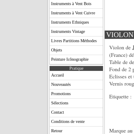
Instruments à Vent Bois
Instruments à Vent Cuivre
Instruments Ethniques
Instruments Vintage
VIOLON
Livres Partitions Méthodes
Violon de
Objets
(France) d
Peinture Icônographie
Table de de
Fond de 2 p
Pratique
Eclisses et
Accueil
Vernis roug
Nouveautés
Promotions
Etiquette 
5 Faub
Sélections
1
Contact
Conditions de vente
Marque au fe
Retour