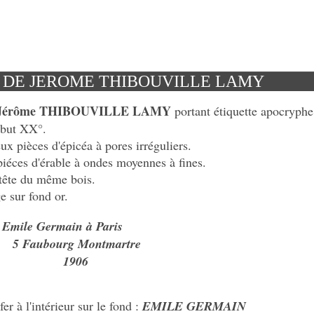
 DE JEROME THIBOUVILLE LAMY
Jérôme THIBOUVILLE LAMY
portant étiquette apocryp
ébut XX°.
ux pièces d'épicéa à pores irréguliers.
iéces d'érable à ondes moyennes à fines.
 tête du même bois.
e sur fond or.
:
Emile Germain à
Paris
ourg Montmartre
906
r à l'intérieur sur le fond :
EMILE GERMAIN