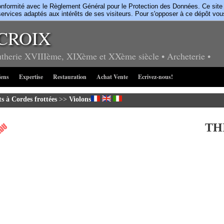
rmité avec le Règlement Général pour le Protection des Données. Ce site uti
ervices adaptés aux intérêts de ses visiteurs. Pour s'opposer à ce dépôt vo
CROIX
utherie
XVIIIème, XIXème et XXème siècle
• Archeterie
•
iens
Expertise
Restauration
Achat Vente
Ecrivez-nous!
s à Cordes frottées
>>
Violons
TH