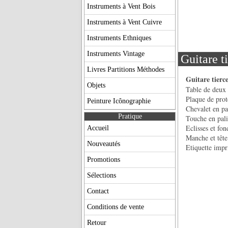
Instruments à Vent Bois
Instruments à Vent Cuivre
Instruments Ethniques
Instruments Vintage
Guitare
Livres Partitions Méthodes
Guitare tierc
Objets
Table de deux 
Plaque de prote
Peinture Icônographie
Chevalet en pa
Pratique
Touche en pali
Eclisses et fon
Accueil
Manche et tête
Nouveautés
Etiquette impr
Promotions
Sélections
Contact
Conditions de vente
Retour