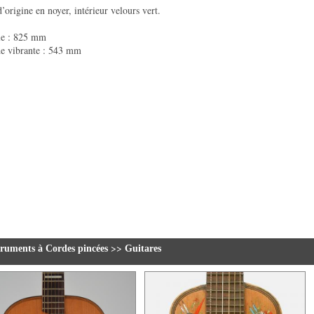
’origine en noyer, intérieur velours vert.
le : 825 mm
e vibrante : 543 mm
>>
truments à Cordes pincées
Guitares