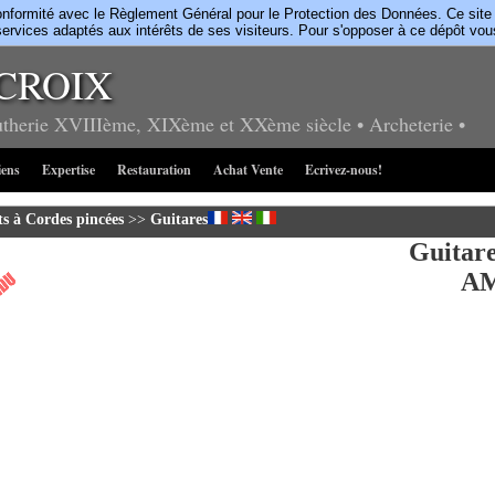
rmité avec le Règlement Général pour le Protection des Données. Ce site uti
ervices adaptés aux intérêts de ses visiteurs. Pour s'opposer à ce dépôt vo
CROIX
utherie
XVIIIème, XIXème et XXème siècle
• Archeterie
•
iens
Expertise
Restauration
Achat Vente
Ecrivez-nous!
s à Cordes pincées
>>
Guitares
Guitar
AM