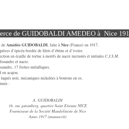
 tierce de GUIDOBALDI AMEDEO à Nice 19
e
Amédéo GUIDOBALDI
Nice
de
, faite à
(France) en 1917.
pièces d’épicéa bordée de filets d’ébène et d’ivoire.
ction en écaille de tortue à motifs de nacre incrustés et initiales
C.J.S.M
.
lissandre et nacre.
ssandre, 17 frettes métalliques.
d en acajou.
 laqués noir, mécaniques nickelées à boutons en os.
imée :
A. GUIDOBALDI
16, rue gutemberg, quartier Saint Etienne NICE
Fournisseur de la Société Mandoliniste de Nice
Anno 1917 (manuscrit)