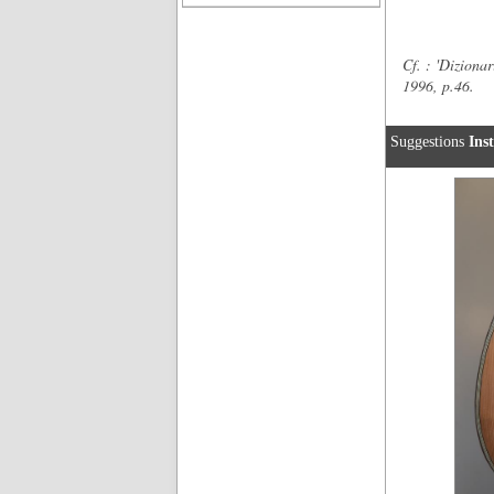
(Anno
Cf. : 'Diziona
1996, p.46.
Suggestions
Ins