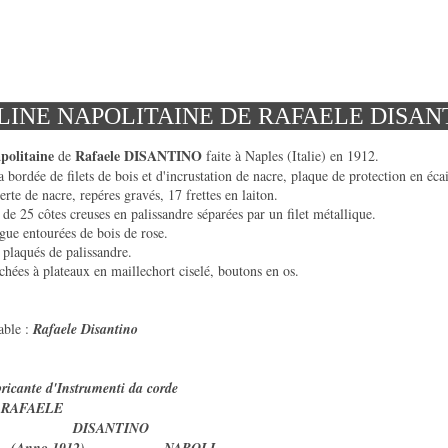
INE NAPOLITAINE DE RAFAELE DISAN
politaine
Rafaele DISANTINO
de
faite à Naples (Italie) en 1912.
 bordée de filets de bois et d'incrustation de nacre, plaque de protection en écai
rte de nacre, repéres gravés, 17 frettes en laiton.
e 25 côtes creuses en palissandre séparées par un filet métallique.
gue entourées de bois de rose.
 plaqués de palissandre.
hées à plateaux en maillechort ciselé, boutons en os.
able :
Rafaele Disantino
ricante d'Instrumenti da corde
AELE
ANTINO