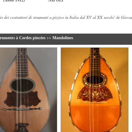
 1912) NAPOLI
rio dei costruttori di strumenti a pizzico in Italia dal XV al XX secolo' de G
>>
truments à Cordes pincées
Mandolines