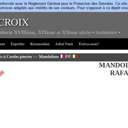
rmité avec le Règlement Général pour le Protection des Données. Ce site uti
ervices adaptés aux intérêts de ses visiteurs. Pour s'opposer à ce dépôt vo
CROIX
utherie
XVIIIème, XIXème et XXème siècle
• Archeterie
•
iens
Expertise
Restauration
Achat Vente
Ecrivez-nous!
s à Cordes pincées
>>
Mandolines
MANDOL
RAFA