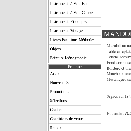
Instruments à Vent Bois
Instruments à Vent Cuivre
Instruments Ethniques
Instruments Vintage
MANDOL
Livres Partitions Méthodes
Mandoline na
Objets
Table en épicéa
Touche recouve
Peinture Icônographie
Fond composé d
Pratique
Bordure et bra
Manche et tête
Accueil
Mécaniques cac
Nouveautés
Promotions
Signée sur la t
Sélections
Contact
Etiquette :
Fab
RAF
Conditions de vente
DIS
Retour