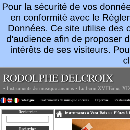
Pour la sécurité de vos donn
en conformité avec le Règle
Données. Ce site utilise des c
d'audience afin de proposer 
intérêts de ses visiteurs. P
c
RODOLPHE DELCROIX
• Instruments de musique anciens
• Lutherie
XVIIIème, XI
Catalogue
Instruments de musique anciens
Expertise
Restaurat
Rechercher
Instruments à Vent Bois
>>
Flûtes à 