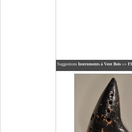
>>
Suggestions
Instruments à Vent Bois
Fl