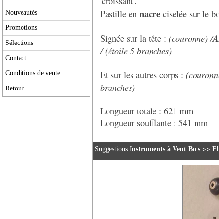
'croissant'.
nacre
Pastille en
ciselée sur le b
Nouveautés
Promotions
(couronne) /
A
Signée sur la tête :
Sélections
/ (étoile 5 branches)
Contact
(couronn
Et sur les autres corps :
Conditions de vente
branches)
Retour
Longueur totale : 621 mm
Longueur soufflante : 541 mm
>>
Suggestions
Instruments à Vent Bois
Fl