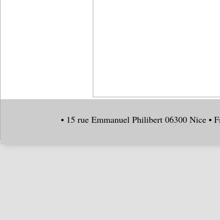
• 15 rue Emmanuel Philibert 06300 Nice • F