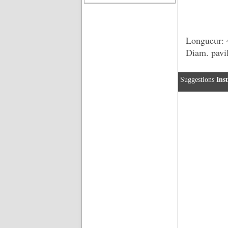
Longueur:
Diam. pavi
Suggestions
Ins