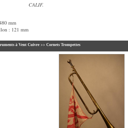
CALIF.
 480 mm
llon : 121 mm
>>
truments à Vent Cuivre
Cornets Trompettes