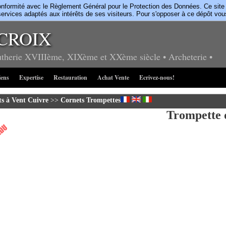
rmité avec le Règlement Général pour le Protection des Données. Ce site uti
ervices adaptés aux intérêts de ses visiteurs. Pour s'opposer à ce dépôt vo
CROIX
utherie
XVIIIème, XIXème et XXème siècle
• Archeterie
•
iens
Expertise
Restauration
Achat Vente
Ecrivez-nous!
s à Vent Cuivre
>>
Cornets Trompettes
Trompette 