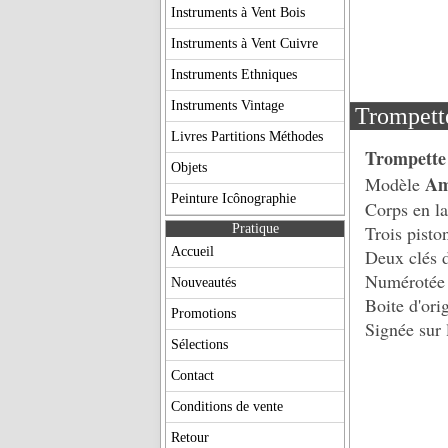
Instruments à Vent Bois
Instruments à Vent Cuivre
Instruments Ethniques
Instruments Vintage
Trompett
Livres Partitions Méthodes
Trompette
Objets
Am
Modèle
Peinture Icônographie
Corps en la
Pratique
Trois pisto
Accueil
Deux clés d
Numérotée 
Nouveautés
Boite d'ori
Promotions
Signée sur 
Sélections
Contact
Conditions de vente
Retour