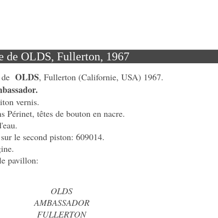
e de OLDS, Fullerton, 1967
OLDS
de
, Fullerton (Californie, USA) 1967.
bassador.
iton vernis.
ns Périnet, têtes de bouton en nacre.
'eau.
sur le second piston: 609014.
gine.
le pavillon:
OLDS
AMBASSADOR
FULLERTON