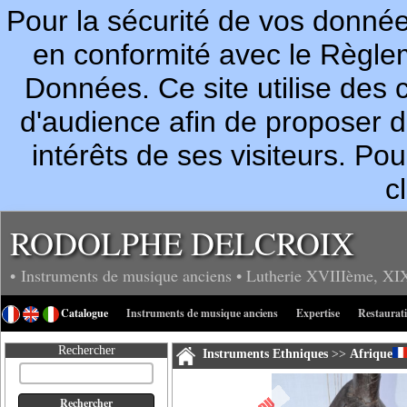
Pour la sécurité de vos donn
en conformité avec le Règle
Données. Ce site utilise des c
d'audience afin de proposer 
intérêts de ses visiteurs. P
c
RODOLPHE DELCROIX
• Instruments de musique anciens
• Lutherie
XVIIIème, XI
Catalogue
Instruments de musique anciens
Expertise
Restaurat
Rechercher
Instruments Ethniques
>>
Afrique