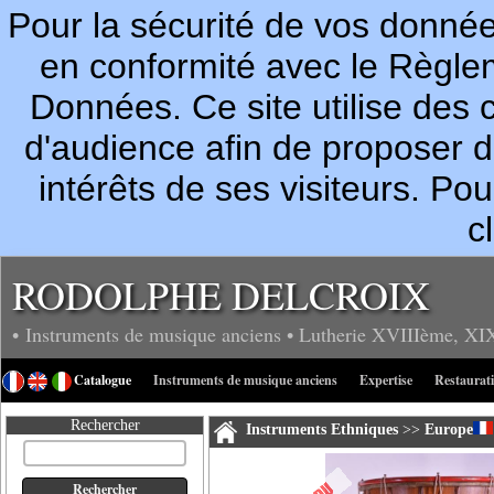
Pour la sécurité de vos donn
en conformité avec le Règle
Données. Ce site utilise des c
d'audience afin de proposer 
intérêts de ses visiteurs. P
c
RODOLPHE DELCROIX
• Instruments de musique anciens
• Lutherie
XVIIIème, XI
Catalogue
Instruments de musique anciens
Expertise
Restaurat
Rechercher
Instruments Ethniques
>>
Europe