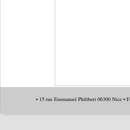
• 15 rue Emmanuel Philibert 06300 Nice • F