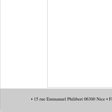
• 15 rue Emmanuel Philibert 06300 Nice • F