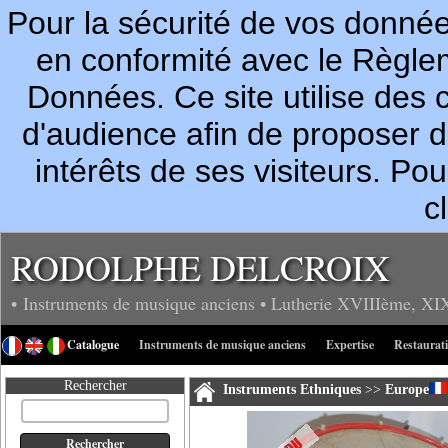
Pour la sécurité de vos donn
en conformité avec le Règle
Données. Ce site utilise des c
d'audience afin de proposer 
intérêts de ses visiteurs. P
c
RODOLPHE DELCROIX
• Instruments de musique anciens
• Lutherie
XVIIIème, XI
Catalogue
Instruments de musique anciens
Expertise
Restaurat
Rechercher
Instruments Ethniques
>>
Europe