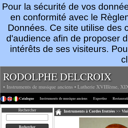
Pour la sécurité de vos donn
en conformité avec le Règle
Données. Ce site utilise des c
d'audience afin de proposer 
intérêts de ses visiteurs. P
c
RODOLPHE DELCROIX
• Instruments de musique anciens
• Lutherie
XVIIIème, XI
Catalogue
Instruments de musique anciens
Expertise
Restaurat
Rechercher
Instruments à Cordes frottées
>>
Vio