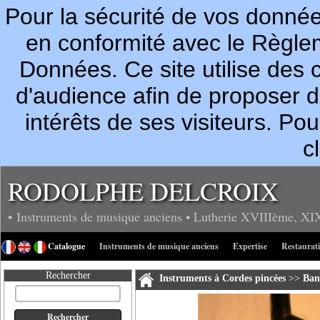
Pour la sécurité de vos donn
en conformité avec le Règle
Données. Ce site utilise des c
d'audience afin de proposer 
intérêts de ses visiteurs. P
c
RODOLPHE DELCROIX
• Instruments de musique anciens
• Lutherie
XVIIIème, XI
Catalogue
Instruments de musique anciens
Expertise
Restaurat
Rechercher
Instruments à Cordes pincées
>>
Ban