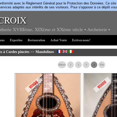
rmité avec le Règlement Général pour le Protection des Données. Ce site uti
ervices adaptés aux intérêts de ses visiteurs. Pour s'opposer à ce dépôt vo
CROIX
utherie
XVIIIème, XIXème et XXème siècle
• Archeterie
•
iens
Expertise
Restauration
Achat Vente
Ecrivez-nous!
s à Cordes pincées
>>
Mandolines
4
Début
1
2
3
Fin