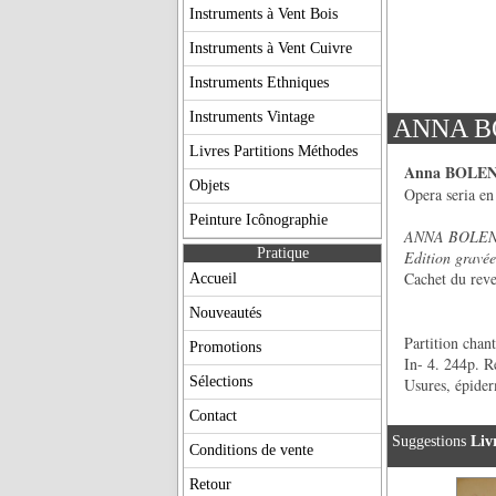
Instruments à Vent Bois
Instruments à Vent Cuivre
Instruments Ethniques
Instruments Vintage
ANNA B
Livres Partitions Méthodes
Anna BOLE
Objets
Opera seria en
Peinture Icônographie
ANNA BOLENA /
Pratique
Edition gravée
Cachet du rev
Accueil
Nouveautés
Partition chant
Promotions
In- 4. 244p. Re
Sélections
Usures, épider
Contact
Suggestions
Liv
Conditions de vente
Retour