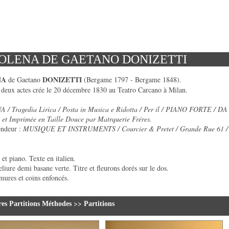
OLENA DE GAETANO DONIZETTI
NA
DONIZETTI
de Gaetano
(Bergame 1797 - Bergame 1848).
 deux actes crée le 20 décembre 1830 au Teatro Carcano à Milan.
 Tragedia Lirica / Posta in Musica e Ridotta / Per il / PIANO FORTE / DA
 et Imprimée en Taille Douce par Matrquerie Fréres.
endeur :
MUSIQUE ET INSTRUMENTS / Courcier & Pretet / Grande
Rue 61
 et piano. Texte en italien
.
liure demi basane verte. Titre et fleurons dorés sur le dos.
mures et coins enfoncés.
>>
res Partitions Méthodes
Partitions