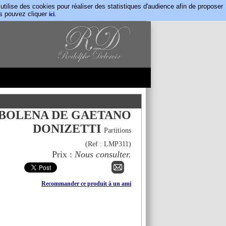
lise des cookies pour réaliser des statistiques d'audience afin de proposer
us pouvez cliquer
.
ici
BOLENA DE GAETANO
DONIZETTI
Partitions
(Ref :
LMP311
)
Prix :
Nous consulter.
Recommander ce produit à un ami