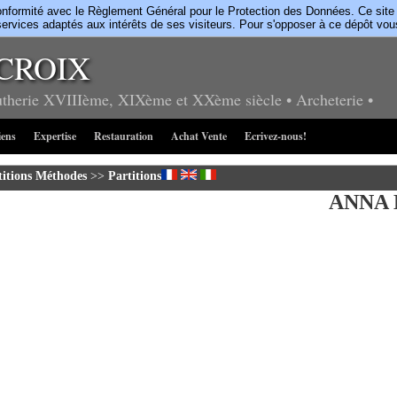
rmité avec le Règlement Général pour le Protection des Données. Ce site uti
ervices adaptés aux intérêts de ses visiteurs. Pour s'opposer à ce dépôt vo
CROIX
utherie
XVIIIème, XIXème et XXème siècle
• Archeterie
•
iens
Expertise
Restauration
Achat Vente
Ecrivez-nous!
titions Méthodes
>>
Partitions
ANNA 