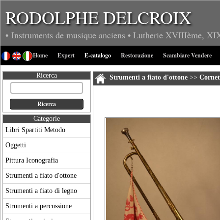
RODOLPHE DELCROIX
• Instruments de musique anciens
• Lutherie
XVIIIème, XI
Home
Expert
E-catalogo
Restorazione
Scambiare Vendere
Ricerca
Strumenti a fiato d'ottone
>>
Cornet
Categorie
Libri Spartiti Metodo
Oggetti
Pittura Iconografia
Strumenti a fiato d'ottone
Strumenti a fiato di legno
Strumenti a percussione