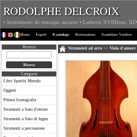
RODOLPHE DELCROIX
• Instruments de musique anciens
• Lutherie
XVIIIème, XI
Home
Expert
E-catalogo
Restorazione
Scambiare Vendere
Ricerca
Strumenti ad arco
>>
Viola d'amore
Categorie
Libri Spartiti Metodo
Oggetti
Pittura Iconografia
Strumenti a fiato d'ottone
Strumenti a fiato di legno
Strumenti a percussione