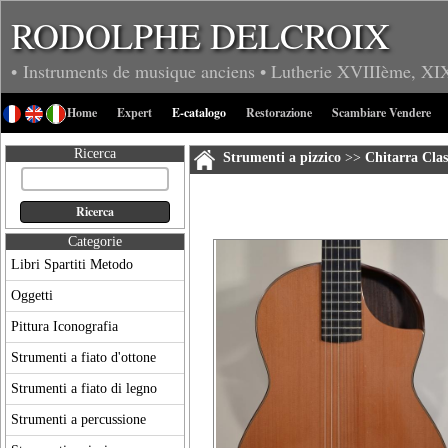
RODOLPHE DELCROIX
• Instruments de musique anciens
• Lutherie
XVIIIème, XI
Home
Expert
E-catalogo
Restorazione
Scambiare Vendere
Ricerca
Strumenti a pizzico
>>
Chitarra Clas
Categorie
Libri Spartiti Metodo
Oggetti
Pittura Iconografia
Strumenti a fiato d'ottone
Strumenti a fiato di legno
Strumenti a percussione