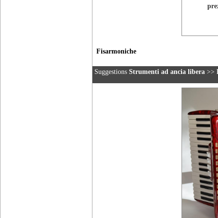
pre
Fisarmoniche
Suggestions
Strumenti ad ancia libera
>>