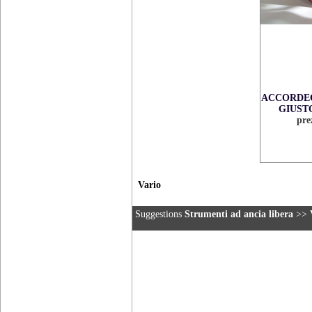
ACCORDE
GIUST
pre
Vario
Suggestions
Strumenti ad ancia libera
>>