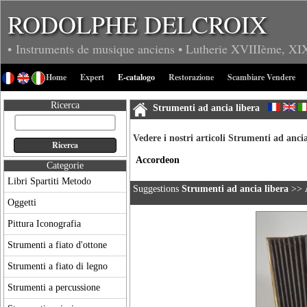
RODOLPHE DELCROIX
• Instruments de musique anciens
• Lutherie
XVIIIème, XI
Home
Expert
E-catalogo
Restorazione
Scambiare Vendere
Ricerca
Strumenti ad ancia libera
Vedere i nostri articoli Strumenti ad ancia
Accordeon
Categorie
Libri Spartiti Metodo
Suggestions
Strumenti ad ancia libera
>>
Oggetti
Pittura Iconografia
Strumenti a fiato d'ottone
Strumenti a fiato di legno
Strumenti a percussione