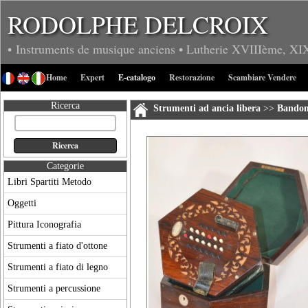
RODOLPHE DELCROIX
• Instruments de musique anciens
• Lutherie
XVIIIème, XI
Home
Expert
E-catalogo
Restorazione
Scambiare Vendere
Ricerca
Strumenti ad ancia libera
>>
Bandon
Categorie
Libri Spartiti Metodo
Oggetti
Pittura Iconografia
Strumenti a fiato d'ottone
Strumenti a fiato di legno
Strumenti a percussione