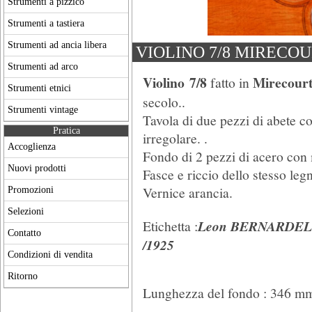
Strumenti a pizzico
Strumenti a tastiera
Strumenti ad ancia libera
VIOLINO 7/8 MIRECO
Strumenti ad arco
Violino
7/8
Mirecour
fatto in
Strumenti etnici
secolo..
Strumenti vintage
Tavola di due pezzi di abete co
Pratica
irregolare. .
Accoglienza
Fondo di 2 pezzi di acero con
Nuovi prodotti
Fasce e riccio dello stesso leg
Vernice arancia.
Promozioni
Selezioni
Etichetta :
Leon BERNARDEL / 
Contatto
/1925
Condizioni di vendita
Ritorno
Lunghezza del fondo : 346 m