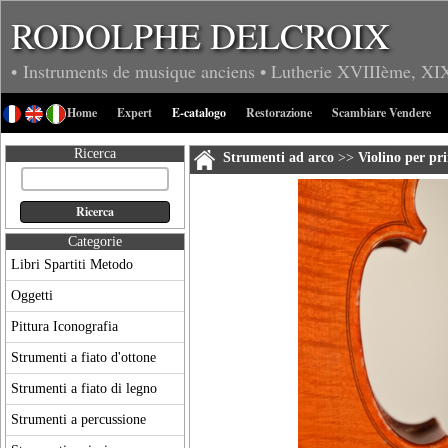
RODOLPHE DELCROIX
• Instruments de musique anciens
• Lutherie
XVIIIème, XI
Home
Expert
E-catalogo
Restorazione
Scambiare Vendere
Ricerca
Strumenti ad arco
>>
Violino per pri
Categorie
Libri Spartiti Metodo
Oggetti
Pittura Iconografia
Strumenti a fiato d'ottone
Strumenti a fiato di legno
Strumenti a percussione